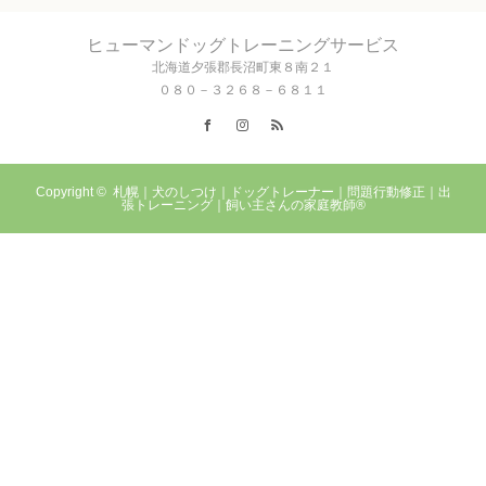
ヒューマンドッグトレーニングサービス
北海道夕張郡長沼町東８南２１
０８０－３２６８－６８１１
Facebook
Instagram
RSS
Copyright ©
札幌｜犬のしつけ｜ドッグトレーナー｜問題行動修正｜出
張トレーニング｜飼い主さんの家庭教師®️