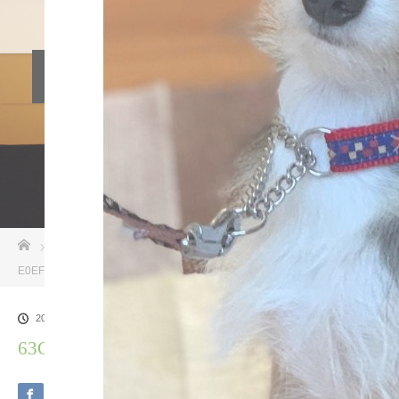
料金設定
プロフィル
しつけ相談
預託トレーニング
その他のご案内
お問い合わせ
ホーム
ブログ一覧
63C79C35-03CE-4B24-89BF-
E0EF6C145393
2021.08.28
63C79C35-03CE-4B24-89BF-E0EF6C145393