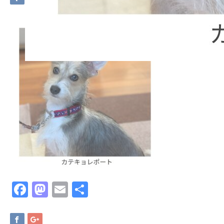
Facebook
Mastodon
Email
共
有