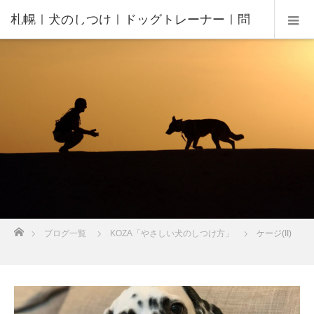
札幌｜犬のしつけ｜ドッグトレーナー｜問
題行動修正｜出張トレーニング｜飼い主さ
んの家庭教師®️
ホーム
ブログ一覧
KOZA「やさしい犬のしつけ方」
ケージ(II)