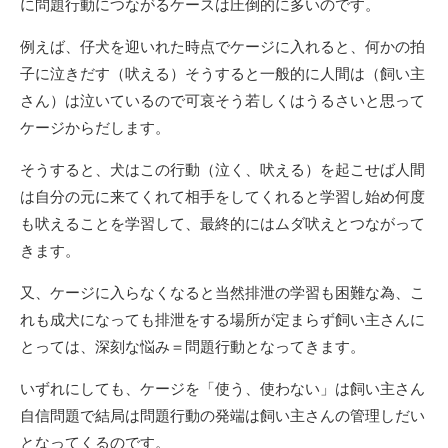
に問題行動につながるケースは圧倒的に多いのです。
例えば、仔犬を迎いれた時点でケージに入れると、何かの拍
子に泣きだす（吠える）そうすると一般的に人間は（飼い主
さん）は泣いているので可哀そう若しくはうるさいと思って
ケージからだします。
そうすると、犬はこの行動（泣く、吠える）を起こせば人間
は自分の元に来てくれて相手をしてくれると学習し始め何度
も吠えることを学習して、最終的にはムダ吠えとつながって
きます。
又、ケージに入らなくなると当然排泄の学習も困難な為、こ
れも成犬になっても排泄をする場所が定まらず飼い主さんに
とっては、深刻な悩み＝問題行動となってきます。
いずれにしても、ケージを「使う、使わない」は飼い主さん
自信問題で結局は問題行動の発端は飼い主さんの管理しだい
となってくるのです。