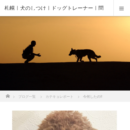
札幌｜犬のしつけ｜ドッグトレーナー｜問
題行動修正｜出張トレーニング｜飼い主さ
んの家庭教師®️
ホーム
ブログ一覧
カテキョレポート
今何したの!!