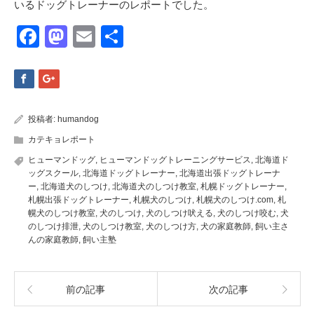
いるドッグトレーナーのレポートでした。
Facebook
Mastodon
Email
共
有
投稿者:
humandog
カテキョレポート
ヒューマンドッグ
,
ヒューマンドッグトレーニングサービス
,
北海道ド
ッグスクール
,
北海道ドッグトレーナー
,
北海道出張ドッグトレーナ
ー
,
北海道犬のしつけ
,
北海道犬のしつけ教室
,
札幌ドッグトレーナー
,
札幌出張ドッグトレーナー
,
札幌犬のしつけ
,
札幌犬のしつけ.com
,
札
幌犬のしつけ教室
,
犬のしつけ
,
犬のしつけ吠える
,
犬のしつけ咬む
,
犬
のしつけ排泄
,
犬のしつけ教室
,
犬のしつけ方
,
犬の家庭教師
,
飼い主さ
んの家庭教師
,
飼い主塾
前の記事
次の記事