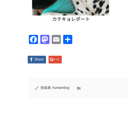
Facebook
Mastodon
Email
共
有
Share
+1
投稿者:
humandog