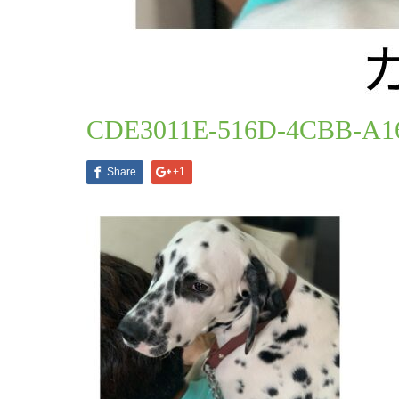
ブログ一覧
CDE3011E-516D-4CBB-A169-8
2021.07.12
CDE3011E-516D-4CBB-A1
Share
+1