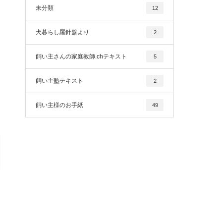
未分類
12
犬暮らし羅針盤より
2
飼い主さんの家庭教師.chテキスト
5
飼い主塾テキスト
2
飼い主様のお手紙
49