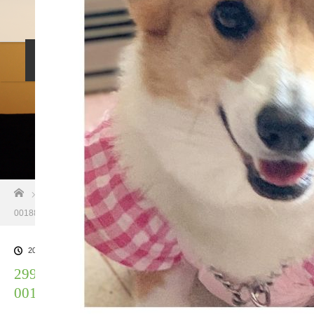
料金設定
プロフィル
しつけ相談
預託トレーニング
その他のご案内
お問い合わせ
ホーム
ブログ一覧
299A59B8-5ED8-47BB-B3E3-
00188E1B4791
2021.04.24
299A59B8-5ED8-47BB-B3E3-
00188E1B4791