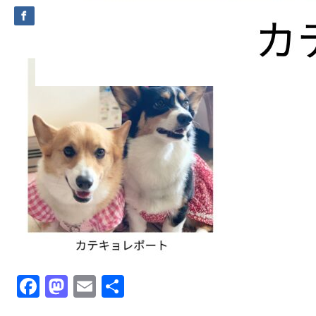
Facebook
Mastodon
Email
共
有