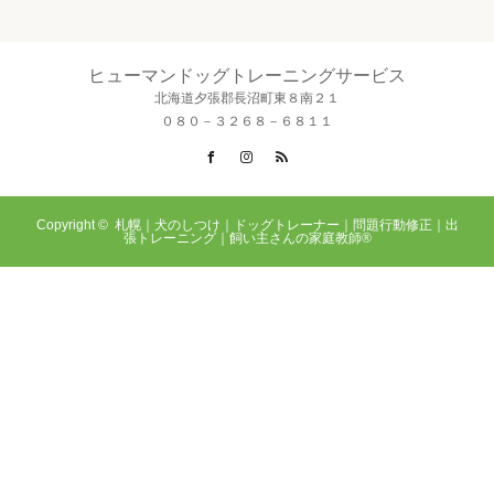
ヒューマンドッグトレーニングサービス
北海道夕張郡長沼町東８南２１
０８０－３２６８－６８１１
Facebook
Instagram
RSS
Copyright ©
札幌｜犬のしつけ｜ドッグトレーナー｜問題行動修正｜出
張トレーニング｜飼い主さんの家庭教師®️