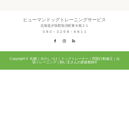
ヒューマンドッグトレーニングサービス
北海道夕張郡長沼町東８南２１
０８０－３２６８－６８１１
Facebook
Instagram
RSS
Copyright ©
札幌｜犬のしつけ｜ドッグトレーナー｜問題行動修正｜出
張トレーニング｜飼い主さんの家庭教師®️