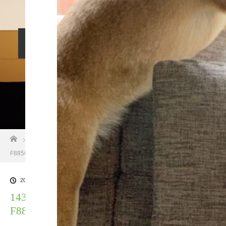
料金設定
プロフィル
しつけ相談
預託トレーニング
その他のご案内
お問い合わせ
ホーム
ブログ一覧
1437C2DD-839F-476C-A65A-
F885CCF52056
2021.04.16
1437C2DD-839F-476C-A65A-
F885CCF52056