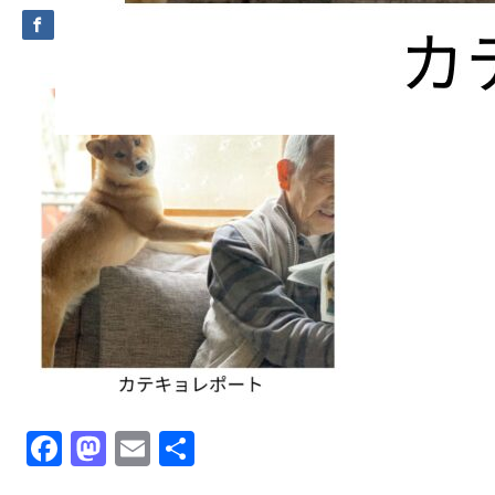
Facebook
Mastodon
Email
共
有