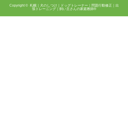
Copyright ©
札幌｜犬のしつけ｜ドッグトレーナー｜問題行動修正｜出
張トレーニング｜飼い主さんの家庭教師®️