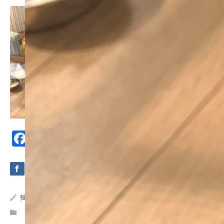
Facebook
Mastodon
Email
共
有
投稿者:
humandog