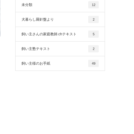
未分類
12
犬暮らし羅針盤より
2
飼い主さんの家庭教師.chテキスト
5
飼い主塾テキスト
2
飼い主様のお手紙
49