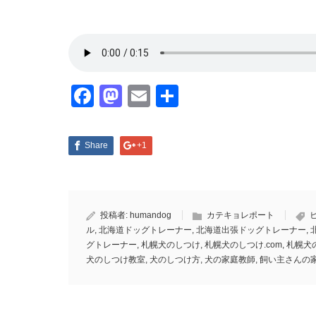
Facebook
Mastodon
Email
共
有
Share
+1
投稿者:
humandog
カテキョレポート
ル
,
北海道ドッグトレーナー
,
北海道出張ドッグトレーナー
,
グトレーナー
,
札幌犬のしつけ
,
札幌犬のしつけ.com
,
札幌犬
犬のしつけ教室
,
犬のしつけ方
,
犬の家庭教師
,
飼い主さんの