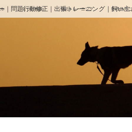
ー｜問題行動修正｜出張トレーニング｜飼い主さ
ィル
しつけ相談
預託トレーニング
その他のご