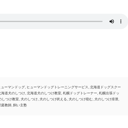
ヒューマンドッグ
,
ヒューマンドッグトレーニングサービス
,
北海道ドッグスクー
北海道犬のしつけ
,
北海道犬のしつけ教室
,
札幌ドッグトレーナー
,
札幌出張ドッ
のしつけ教室
,
犬のしつけ
,
犬のしつけ吠える
,
犬のしつけ咬む
,
犬のしつけ排泄
,
家庭教師
,
飼い主塾