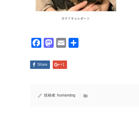
Facebook
Mastodon
Email
共
有
Share
+1
投稿者:
humandog