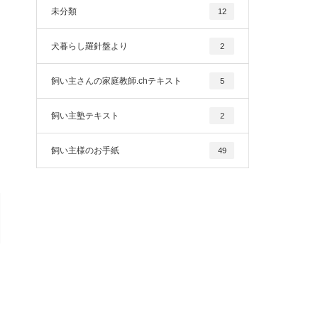
未分類
12
犬暮らし羅針盤より
2
飼い主さんの家庭教師.chテキスト
5
飼い主塾テキスト
2
飼い主様のお手紙
49