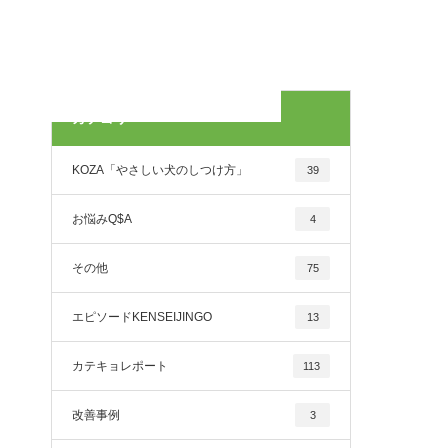
カテゴリー
KOZA「やさしい犬のしつけ方」
39
お悩みQ$A
4
その他
75
エピソードKENSEIJINGO
13
カテキョレポート
113
改善事例
3