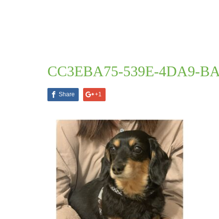
ブログ一覧
CC3EBA75-539E-4DA9-BAB5-4
2021.02.14
CC3EBA75-539E-4DA9-B
Share
+1