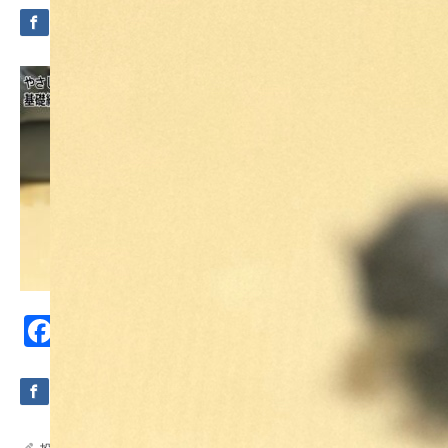
Facebook
Mastodon
Email
共
有