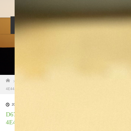
料金設定
プロフィル
しつけ相談
預託トレーニング
その他のご案内
お問い合わせ
ホーム
ブログ一覧
D67B1471-89FB-4D77-8DB0-
4E448BF283DA
2021.02.2
D67B1471-89FB-4D77-8DB0-
4E448BF283DA