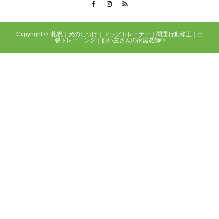
Facebook
Instagram
RSS
Copyright ©
札幌｜犬のしつけ｜ドッグトレーナー｜問題行動修正｜出
張トレーニング｜飼い主さんの家庭教師®️