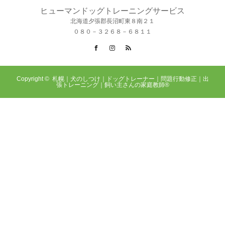
ヒューマンドッグトレーニングサービス
北海道夕張郡長沼町東８南２１
０８０－３２６８－６８１１
Facebook
Instagram
RSS
Copyright ©
札幌｜犬のしつけ｜ドッグトレーナー｜問題行動修正｜出
張トレーニング｜飼い主さんの家庭教師®️