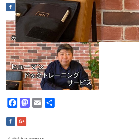
Facebook
Mastodon
Email
共
有