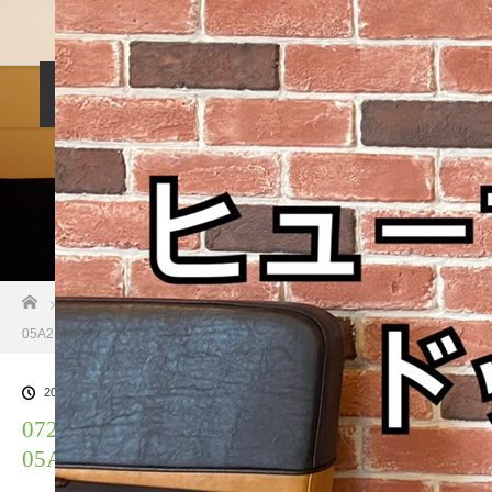
料金設定
プロフィル
しつけ相談
預託トレーニング
その他のご案内
お問い合わせ
ホーム
ブログ一覧
07224DD9-7A9E-4DEC-922D-
05A2DCFA8BED
2021.01.22
07224DD9-7A9E-4DEC-922D-
05A2DCFA8BED