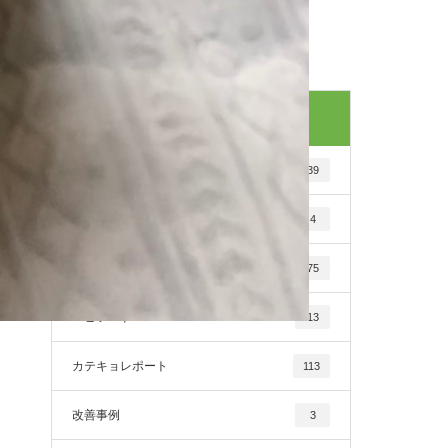
カテゴリー
KOZA「やさしい犬のしつけ方」
39
お悩みQ$A
4
その他
75
エピソードKENSEIJINGO
13
カテキョレポート
113
改善事例
3