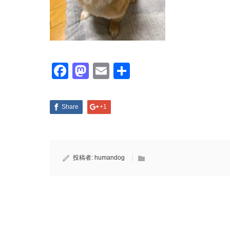
Facebook
Mastodon
Email
共
有
Share
+1
投稿者:
humandog