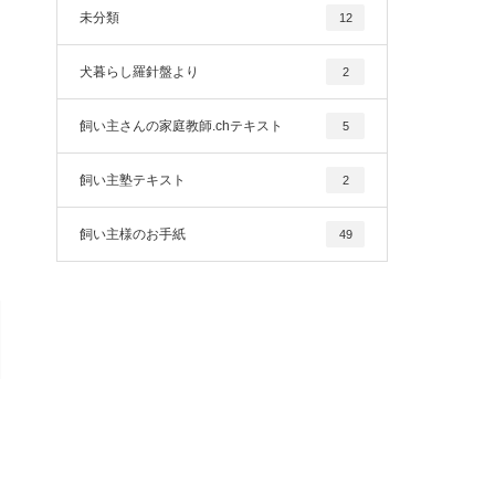
未分類
12
犬暮らし羅針盤より
2
飼い主さんの家庭教師.chテキスト
5
飼い主塾テキスト
2
飼い主様のお手紙
49