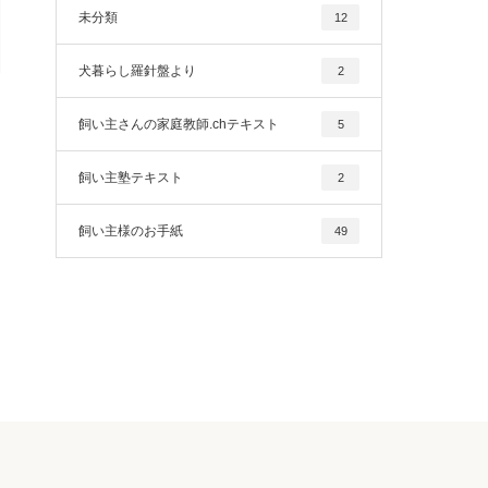
未分類
12
犬暮らし羅針盤より
2
飼い主さんの家庭教師.chテキスト
5
飼い主塾テキスト
2
飼い主様のお手紙
49