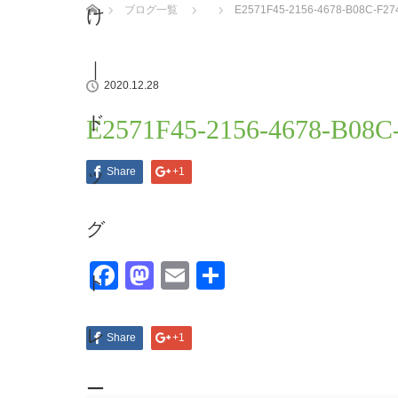
ブログ一覧
E2571F45-2156-4678-B08C-F2
2020.12.28
E2571F45-2156-4678-B08
Share
+1
Facebook
Mastodon
Email
共
有
Share
+1