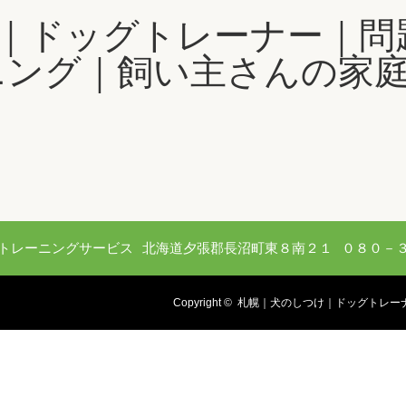
トレーニングサービス
北海道夕張郡長沼町東８南２１
０８０－
Copyright ©
札幌｜犬のしつけ｜ドッグトレー