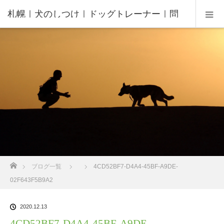
札幌｜犬のしつけ｜ドッグトレーナー｜問
題行動修正｜出張トレーニング｜飼い主さ
んの家庭教師®️
ホーム
ブログ一覧
4CD52BF7-D4A4-45BF-A9DE-
02F643F5B9A2
2020.12.13
4CD52BF7-D4A4-45BF-A9DE-