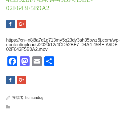
02F643F5B9A2
https://xn--n8j8a7d1g713my5q23dy3ah35bwz5j.com/wp-
content/uploads/2020/12/4CD52BF7-D4A4-45BF-A9DE-
02F643F5B9A2.mov
Facebook
Mastodon
Email
共
有
投稿者:
humandog