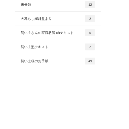
未分類
12
犬暮らし羅針盤より
2
飼い主さんの家庭教師.chテキスト
5
飼い主塾テキスト
2
飼い主様のお手紙
49