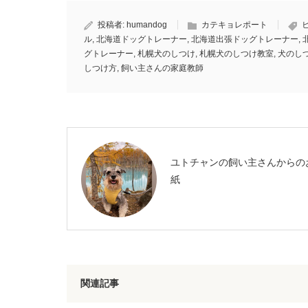
投稿者:
humandog
カテキョレポート
ル
,
北海道ドッグトレーナー
,
北海道出張ドッグトレーナー
,
グトレーナー
,
札幌犬のしつけ
,
札幌犬のしつけ教室
,
犬のし
しつけ方
,
飼い主さんの家庭教師
ユトチャンの飼い主さんからの
紙
関連記事