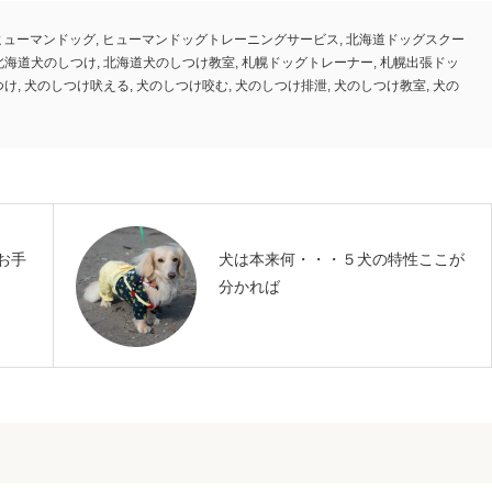
ヒューマンドッグ
,
ヒューマンドッグトレーニングサービス
,
北海道ドッグスクー
北海道犬のしつけ
,
北海道犬のしつけ教室
,
札幌ドッグトレーナー
,
札幌出張ドッ
つけ
,
犬のしつけ吠える
,
犬のしつけ咬む
,
犬のしつけ排泄
,
犬のしつけ教室
,
犬の
お手
犬は本来何・・・５犬の特性ここが
分かれば