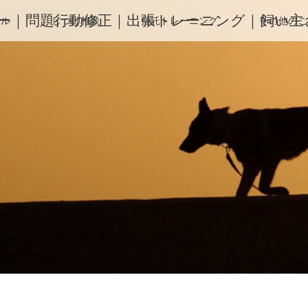
ー｜問題行動修正｜出張トレーニング｜飼い主さ
ィル
しつけ相談
預託トレーニング
その他のご