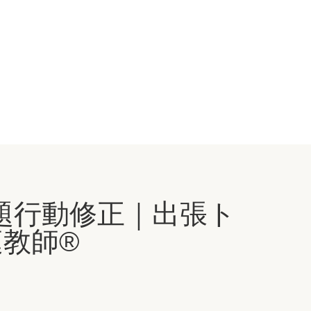
題行動修正｜出張ト
教師®️