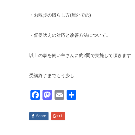
・お散歩の慣らし方(屋外での)
・督促吠えの対応と改善方法について。
以上の事を飼い主さんに約2間で実施して頂きます
受講終了までもう少し!
Facebook
Mastodon
Email
共
有
Share
+1