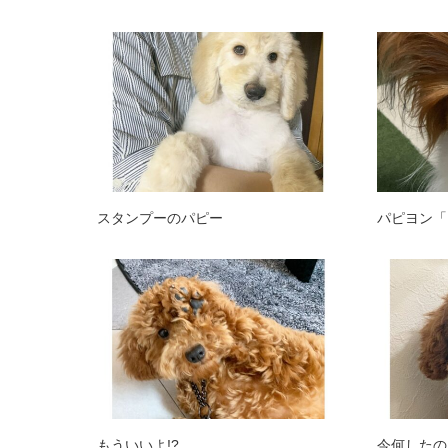
スタンプーのパピー
パピヨン「
もういいよ!?
今何したの!