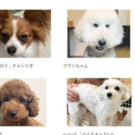
ロイ」チャン１才
ブランちゃん
!
へへ~ん「どんなもんだい!」